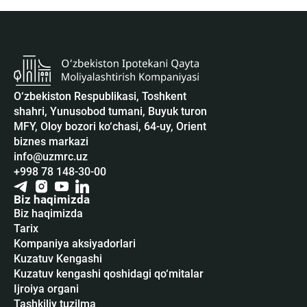
O‘zbekiston Respublikasi, Toshkent
shahri, Yunusobod tumani, Buyuk turon
MFY, Oloy bozori ko‘chasi, 64-uy, Orient
biznes markazi
info@uzmrc.uz
+998 78 148-30-00
Biz haqimizda
Biz haqimizda
Tarix
Kompaniya aksiyadorlari
Kuzatuv Kengashi
Kuzatuv kengashi qoshidagi qo‘mitalar
Ijroiya organi
Tashkiliy tuzilma