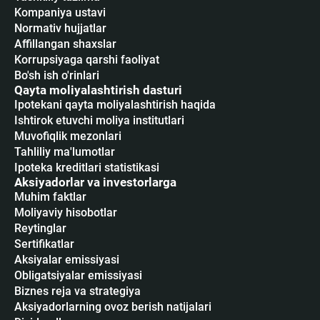
Kompaniya ustavi
Normativ hujjatlar
Affillangan shaxslar
Korrupsiyaga qarshi faoliyat
Bo'sh ish o'rinlari
Qayta moliyalashtirish dasturi
Ipotekani qayta moliyalashtirish haqida
Ishtirok etuvchi moliya institutlari
Muvofiqlik mezonlari
Tahliliy ma'lumotlar
Ipoteka kreditlari statistikasi
Aksiyadorlar va investorlarga
Muhim faktlar
Moliyaviy hisobotlar
Reytinglar
Sertifikatlar
Аksiyalar emissiyasi
Obligatsiyalar emissiyasi
Biznes reja va strategiya
Aksiyadorlarning ovoz berish natijalari