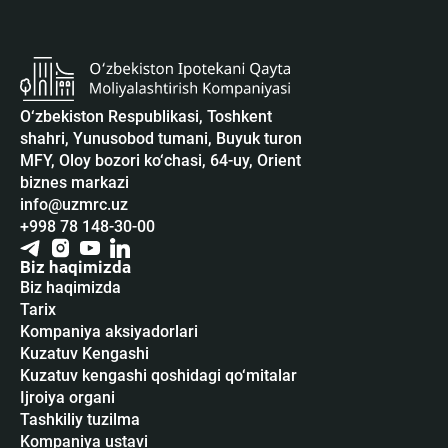
O‘zbekiston Respublikasi, Toshkent
shahri, Yunusobod tumani, Buyuk turon
MFY, Oloy bozori ko‘chasi, 64-uy, Orient
biznes markazi
info@uzmrc.uz
+998 78 148-30-00
Biz haqimizda
Biz haqimizda
Tarix
Kompaniya aksiyadorlari
Kuzatuv Kengashi
Kuzatuv kengashi qoshidagi qo‘mitalar
Ijroiya organi
Tashkiliy tuzilma
Kompaniya ustavi