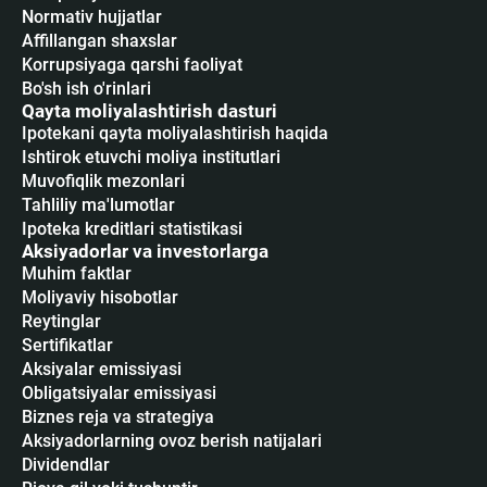
Normativ hujjatlar
Affillangan shaxslar
Korrupsiyaga qarshi faoliyat
Bo'sh ish o'rinlari
Qayta moliyalashtirish dasturi
Ipotekani qayta moliyalashtirish haqida
Ishtirok etuvchi moliya institutlari
Muvofiqlik mezonlari
Tahliliy ma'lumotlar
Ipoteka kreditlari statistikasi
Aksiyadorlar va investorlarga
Muhim faktlar
Moliyaviy hisobotlar
Reytinglar
Sertifikatlar
Аksiyalar emissiyasi
Obligatsiyalar emissiyasi
Biznes reja va strategiya
Aksiyadorlarning ovoz berish natijalari
Dividendlar