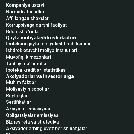
Kompaniya ustavi
Normativ hujjatlar
Affillangan shaxslar
Korrupsiyaga qarshi faoliyat
Bo'sh ish o'rinlari
Qayta moliyalashtirish dasturi
Ipotekani qayta moliyalashtirish haqida
Ishtirok etuvchi moliya institutlari
Muvofiqlik mezonlari
Tahliliy ma'lumotlar
Ipoteka kreditlari statistikasi
Aksiyadorlar va investorlarga
Muhim faktlar
Moliyaviy hisobotlar
Reytinglar
Sertifikatlar
Аksiyalar emissiyasi
Obligatsiyalar emissiyasi
Biznes reja va strategiya
Aksiyadorlarning ovoz berish natijalari