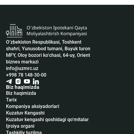
O‘zbekiston Respublikasi, Toshkent
shahri, Yunusobod tumani, Buyuk turon
MFY, Oloy bozori ko‘chasi, 64-uy, Orient
biznes markazi
info@uzmrc.uz
+998 78 148-30-00
Biz haqimizda
Biz haqimizda
Tarix
Kompaniya aksiyadorlari
Kuzatuv Kengashi
Kuzatuv kengashi qoshidagi qo‘mitalar
Ijroiya organi
Tashkiliy tuzilma