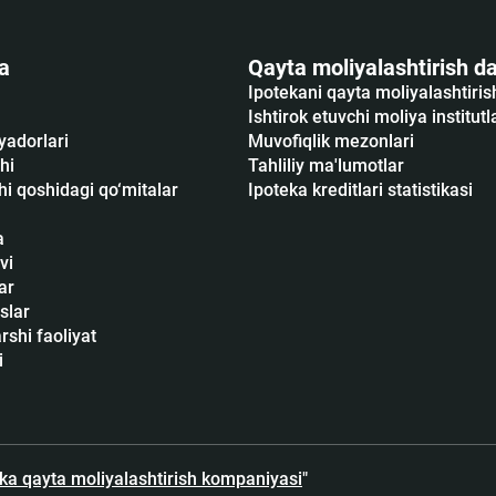
a
Qayta moliyalashtirish da
Ipotekani qayta moliyalashtiri
Ishtirok etuvchi moliya institutl
yadorlari
Muvofiqlik mezonlari
hi
Tahliliy ma'lumotlar
i qoshidagi qo‘mitalar
Ipoteka kreditlari statistikasi
a
vi
ar
slar
shi faoliyat
i
eka qayta moliyalashtirish kompaniyasi
"