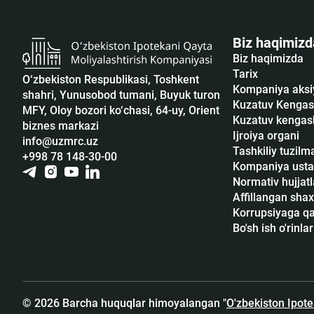
Biz haqimizd
Biz haqimizda
Tarix
O‘zbekiston Respublikasi, Toshkent
Kompaniya aksi
shahri, Yunusobod tumani, Buyuk turon
Kuzatuv Kengas
MFY, Oloy bozori ko‘chasi, 64-uy, Orient
Kuzatuv kengash
biznes markazi
Ijroiya organi
info@uzmrc.uz
Tashkiliy tuzilm
+998 78 148-30-00
Kompaniya usta
Normativ hujjatl
Affillangan shax
Korrupsiyaga qar
Bo'sh ish o'rinlar
© 2026 Barcha huquqlar himoyalangan "
O'zbekiston Ipot