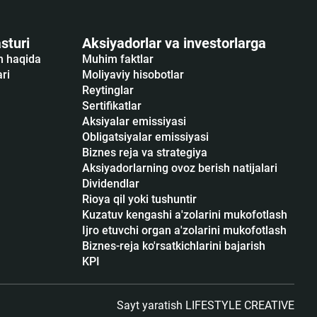
sturi
Aksiyadorlar va investorlarga
sh haqida
Muhim faktlar
ari
Moliyaviy hisobotlar
Reytinglar
Sertifikatlar
Аksiyalar emissiyasi
Obligatsiyalar emissiyasi
Biznes reja va strategiya
Aksiyadorlarning ovoz berish natijalari
Dividendlar
Rioya qil yoki tushuntir
Kuzatuv kengashi a'zolarini mukofotlash
Ijro etuvchi organ a'zolarini mukofotlash
Biznes-reja ko'rsatkichlarini bajarish
KPI
Sayt yaratish
LIFESTYLE CREATIVE