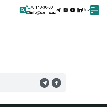
78 148-30-00
Uz
info@uzmrc.uz