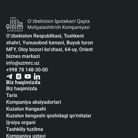
O‘zbekiston Respublikasi, Toshkent
shahri, Yunusobod tumani, Buyuk turon
MFY, Oloy bozori ko‘chasi, 64-uy, Orient
biznes markazi
info@uzmrc.uz
+998 78 148-30-00
Biz haqimizda
Biz haqimizda
Tarix
Kompaniya aksiyadorlari
Kuzatuv Kengashi
Kuzatuv kengashi qoshidagi qo‘mitalar
Ijroiya organi
Tashkiliy tuzilma
Kompaniya ustavi