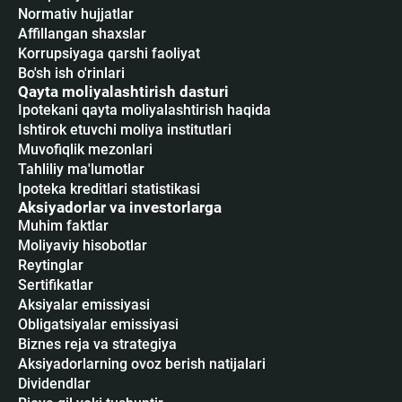
Normativ hujjatlar
Affillangan shaxslar
Korrupsiyaga qarshi faoliyat
Bo'sh ish o'rinlari
Qayta moliyalashtirish dasturi
Ipotekani qayta moliyalashtirish haqida
Ishtirok etuvchi moliya institutlari
Muvofiqlik mezonlari
Tahliliy ma'lumotlar
Ipoteka kreditlari statistikasi
Aksiyadorlar va investorlarga
Muhim faktlar
Moliyaviy hisobotlar
Reytinglar
Sertifikatlar
Аksiyalar emissiyasi
Obligatsiyalar emissiyasi
Biznes reja va strategiya
Aksiyadorlarning ovoz berish natijalari
Dividendlar