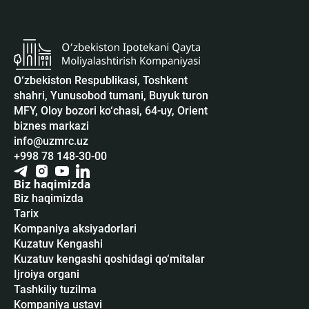
O‘zbekiston Respublikasi, Toshkent
shahri, Yunusobod tumani, Buyuk turon
MFY, Oloy bozori ko‘chasi, 64-uy, Orient
biznes markazi
info@uzmrc.uz
+998 78 148-30-00
Biz haqimizda
Biz haqimizda
Tarix
Kompaniya aksiyadorlari
Kuzatuv Kengashi
Kuzatuv kengashi qoshidagi qo‘mitalar
Ijroiya organi
Tashkiliy tuzilma
Kompaniya ustavi