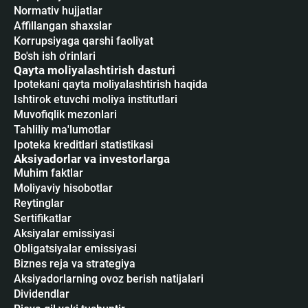
Normativ hujjatlar
Affillangan shaxslar
Korrupsiyaga qarshi faoliyat
Bo'sh ish o'rinlari
Qayta moliyalashtirish dasturi
Ipotekani qayta moliyalashtirish haqida
Ishtirok etuvchi moliya institutlari
Muvofiqlik mezonlari
Tahliliy ma'lumotlar
Ipoteka kreditlari statistikasi
Aksiyadorlar va investorlarga
Muhim faktlar
Moliyaviy hisobotlar
Reytinglar
Sertifikatlar
Аksiyalar emissiyasi
Obligatsiyalar emissiyasi
Biznes reja va strategiya
Aksiyadorlarning ovoz berish natijalari
Dividendlar