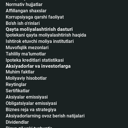
Normativ hujjatlar
Affillangan shaxslar
Korrupsiyaga qarshi faoliyat
Bo'sh ish o'rinlari
Qayta moliyalashtirish dasturi
Ipotekani qayta moliyalashtirish haqida
Ishtirok etuvchi moliya institutlari
Muvofiqlik mezonlari
Tahliliy ma'lumotlar
Ipoteka kreditlari statistikasi
Aksiyadorlar va investorlarga
Muhim faktlar
Moliyaviy hisobotlar
Reytinglar
Sertifikatlar
Аksiyalar emissiyasi
Obligatsiyalar emissiyasi
Biznes reja va strategiya
Aksiyadorlarning ovoz berish natijalari
Dividendlar