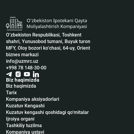
O‘zbekiston Respublikasi, Toshkent
shahri, Yunusobod tumani, Buyuk turon
MFY, Oloy bozori ko‘chasi, 64-uy, Orient
biznes markazi
info@uzmrc.uz
+998 78 148-30-00
Biz haqimizda
Biz haqimizda
Tarix
Kompaniya aksiyadorlari
Kuzatuv Kengashi
Kuzatuv kengashi qoshidagi qo‘mitalar
Ijroiya organi
Tashkiliy tuzilma
Kompaniya ustavi