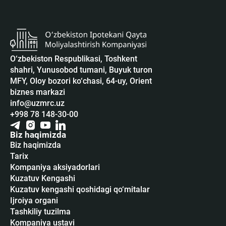
O‘zbekiston Respublikasi, Toshkent
shahri, Yunusobod tumani, Buyuk turon
MFY, Oloy bozori ko‘chasi, 64-uy, Orient
biznes markazi
info@uzmrc.uz
+998 78 148-30-00
Biz haqimizda
Biz haqimizda
Tarix
Kompaniya aksiyadorlari
Kuzatuv Kengashi
Kuzatuv kengashi qoshidagi qo‘mitalar
Ijroiya organi
Tashkiliy tuzilma
Kompaniya ustavi