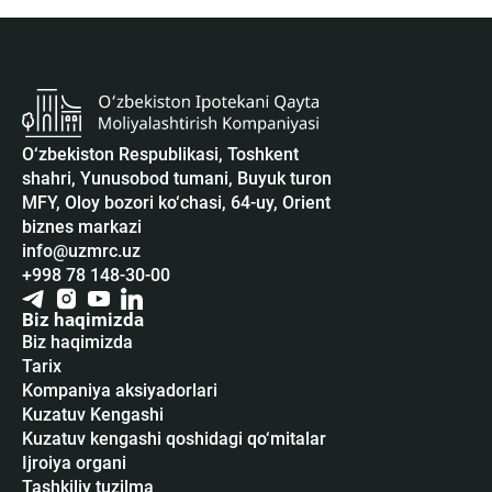
O‘zbekiston Respublikasi, Toshkent
shahri, Yunusobod tumani, Buyuk turon
MFY, Oloy bozori ko‘chasi, 64-uy, Orient
biznes markazi
info@uzmrc.uz
+998 78 148-30-00
Biz haqimizda
Biz haqimizda
Tarix
Kompaniya aksiyadorlari
Kuzatuv Kengashi
Kuzatuv kengashi qoshidagi qo‘mitalar
Ijroiya organi
Tashkiliy tuzilma