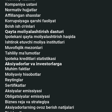
Kompaniya ustavi
Normativ hujjatlar
Affillangan shaxslar
Korrupsiyaga qarshi faoliyat
Bo'sh ish o'rinlari
Qayta moliyalashtirish dasturi
Ipotekani qayta moliyalashtirish haqida
Ishtirok etuvchi moliya institutlari
Muvofiqlik mezonlari
Tahliliy ma'lumotlar
Ipoteka kreditlari statistikasi
Aksiyadorlar va investorlarga
Muhim faktlar
Moliyaviy hisobotlar
Reytinglar
Sertifikatlar
Аksiyalar emissiyasi
Obligatsiyalar emissiyasi
Biznes reja va strategiya
Aksiyadorlarning ovoz berish natijalari