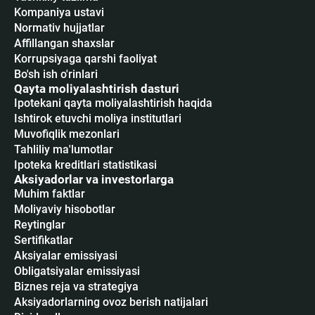
Kompaniya ustavi
Normativ hujjatlar
Affillangan shaxslar
Korrupsiyaga qarshi faoliyat
Bo'sh ish o'rinlari
Qayta moliyalashtirish dasturi
Ipotekani qayta moliyalashtirish haqida
Ishtirok etuvchi moliya institutlari
Muvofiqlik mezonlari
Tahliliy ma'lumotlar
Ipoteka kreditlari statistikasi
Aksiyadorlar va investorlarga
Muhim faktlar
Moliyaviy hisobotlar
Reytinglar
Sertifikatlar
Аksiyalar emissiyasi
Obligatsiyalar emissiyasi
Biznes reja va strategiya
Aksiyadorlarning ovoz berish natijalari