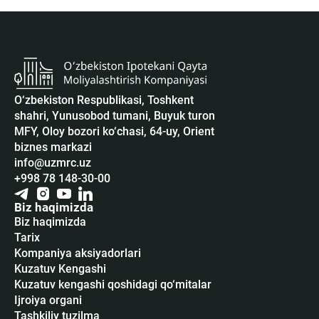
O‘zbekiston Respublikasi, Toshkent
shahri, Yunusobod tumani, Buyuk turon
MFY, Oloy bozori ko‘chasi, 64-uy, Orient
biznes markazi
info@uzmrc.uz
+998 78 148-30-00
Biz haqimizda
Biz haqimizda
Tarix
Kompaniya aksiyadorlari
Kuzatuv Kengashi
Kuzatuv kengashi qoshidagi qo‘mitalar
Ijroiya organi
Tashkiliy tuzilma