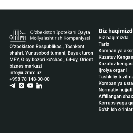
Biz haqimizd
Biz haqimizda
Tarix
O‘zbekiston Respublikasi, Toshkent
Kompaniya aksi
shahri, Yunusobod tumani, Buyuk turon
Kuzatuv Kengas
MFY, Oloy bozori ko‘chasi, 64-uy, Orient
Kuzatuv kengash
biznes markazi
Ijroiya organi
info@uzmrc.uz
Tashkiliy tuzilm
+998 78 148-30-00
Kompaniya usta
Normativ hujjatl
Affillangan shax
Korrupsiyaga qar
Bo'sh ish o'rinlar