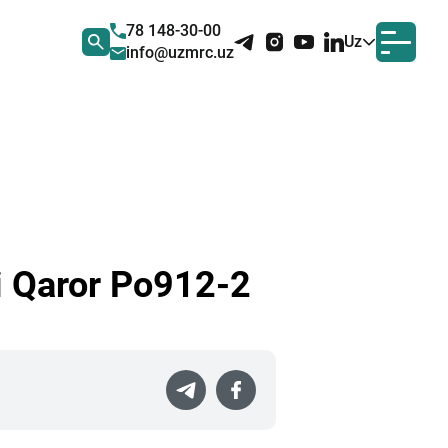
78 148-30-00
Uz
info@uzmrc.uz
gi Qaror Po912-2