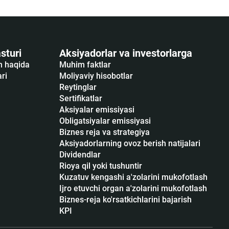
sturi
Aksiyadorlar va investorlarga
sh haqida
Muhim faktlar
ari
Moliyaviy hisobotlar
Reytinglar
Sertifikatlar
Аksiyalar emissiyasi
Obligatsiyalar emissiyasi
Biznes reja va strategiya
Aksiyadorlarning ovoz berish natijalari
Dividendlar
Rioya qil yoki tushuntir
Kuzatuv kengashi a'zolarini mukofotlash
Ijro etuvchi organ a'zolarini mukofotlash
Biznes-reja ko'rsatkichlarini bajarish
KPI