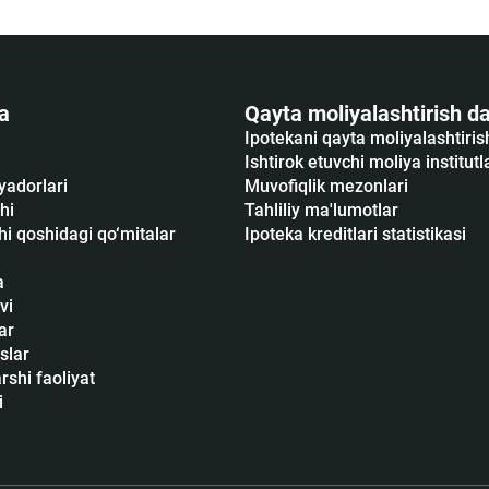
a
Qayta moliyalashtirish da
Ipotekani qayta moliyalashtiri
Ishtirok etuvchi moliya institutl
yadorlari
Muvofiqlik mezonlari
hi
Tahliliy ma'lumotlar
i qoshidagi qo‘mitalar
Ipoteka kreditlari statistikasi
a
vi
ar
slar
shi faoliyat
i