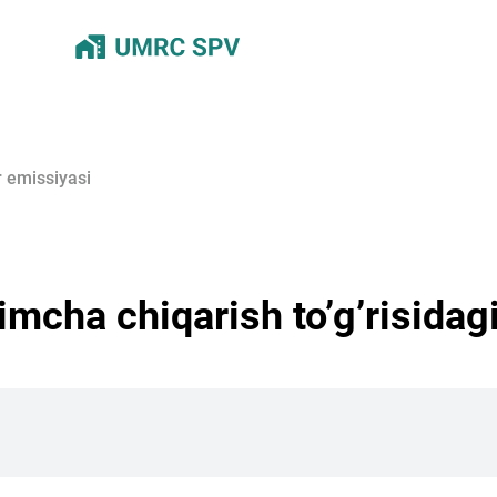
r emissiyasi
himcha chiqarish toʼgʼrisida