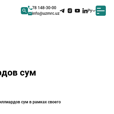
78 148-30-00
Ру
info@uzmrc.uz
рдов сум
ллиардов сум в рамках своего