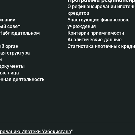
О рефинансировании ипотеч
кредитов
мпании
Участвующие финансовые
ый совет
учреждения
 Наблюдательном
Критерии приемлемости
Аналитические данные
й орган
Статистика ипотечных кред
ая структура
и
документы
ые лица
нная деятельность
рованию Ипотеки Узбекистана
"