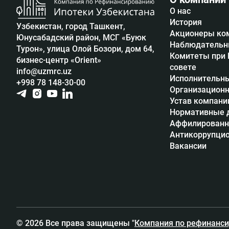
О нас
История
Узбекистан, город Ташкент,
Акционеры ко
Юнусабадский район, МСГ «Буюк
Наблюдательн
Турон», улица Олой Бозори, дом 64,
Комитеты при
бизнес-центр «Orient»
совете
info@uzmrc.uz
Исполнительны
+998 78 148-30-00
Организационн
Устав компани
Нормативные 
Аффилированн
Антикоррупцио
Вакансии
© 2026 Все права защищены "
Компания по рефинанси