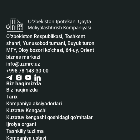
O‘zbekiston Respublikasi, Toshkent
shahri, Yunusobod tumani, Buyuk turon
MFY, Oloy bozori ko‘chasi, 64-uy, Orient
biznes markazi
info@uzmrc.uz
+998 78 148-30-00
Biz haqimizda
Biz haqimizda
Tarix
Kompaniya aksiyadorlari
Kuzatuv Kengashi
Kuzatuv kengashi qoshidagi qo‘mitalar
Ijroiya organi
Tashkiliy tuzilma
Kompaniya ustavi