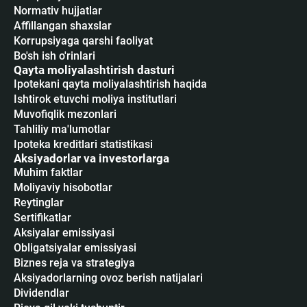
Normativ hujjatlar
Affillangan shaxslar
Korrupsiyaga qarshi faoliyat
Bo'sh ish o'rinlari
Qayta moliyalashtirish dasturi
Ipotekani qayta moliyalashtirish haqida
Ishtirok etuvchi moliya institutlari
Muvofiqlik mezonlari
Tahliliy ma'lumotlar
Ipoteka kreditlari statistikasi
Aksiyadorlar va investorlarga
Muhim faktlar
Moliyaviy hisobotlar
Reytinglar
Sertifikatlar
Аksiyalar emissiyasi
Obligatsiyalar emissiyasi
Biznes reja va strategiya
Aksiyadorlarning ovoz berish natijalari
Dividendlar