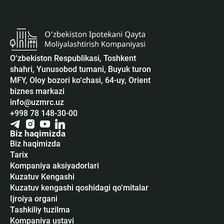
O‘zbekiston Respublikasi, Toshkent
shahri, Yunusobod tumani, Buyuk turon
MFY, Oloy bozori ko‘chasi, 64-uy, Orient
biznes markazi
info@uzmrc.uz
+998 78 148-30-00
Biz haqimizda
Biz haqimizda
Tarix
Kompaniya aksiyadorlari
Kuzatuv Kengashi
Kuzatuv kengashi qoshidagi qo‘mitalar
Ijroiya organi
Tashkiliy tuzilma
Kompaniya ustavi