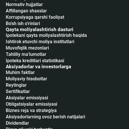
Normativ hujjatlar
Affillangan shaxslar
Korrupsiyaga qarshi faoliyat
Bo'sh ish o'rinlari
Qayta moliyalashtirish dasturi
Ipotekani qayta moliyalashtirish haqida
Ishtirok etuvchi moliya institutlari
Muvofiqlik mezonlari
Tahliliy ma'lumotlar
Ipoteka kreditlari statistikasi
Aksiyadorlar va investorlarga
Muhim faktlar
Moliyaviy hisobotlar
Reytinglar
Sertifikatlar
Аksiyalar emissiyasi
Obligatsiyalar emissiyasi
Biznes reja va strategiya
Aksiyadorlarning ovoz berish natijalari
Dividendlar