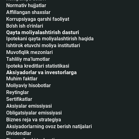
Normativ hujjatlar
Affillangan shaxslar
Korrupsiyaga qarshi faoliyat
Bo'sh ish o'rinlari
Qayta moliyalashtirish dasturi
Ipotekani qayta moliyalashtirish haqida
Ishtirok etuvchi moliya institutlari
Muvofiqlik mezonlari
Tahliliy ma'lumotlar
Ipoteka kreditlari statistikasi
Aksiyadorlar va investorlarga
Muhim faktlar
Moliyaviy hisobotlar
Reytinglar
Sertifikatlar
Аksiyalar emissiyasi
Obligatsiyalar emissiyasi
Biznes reja va strategiya
Aksiyadorlarning ovoz berish natijalari
Dividendlar