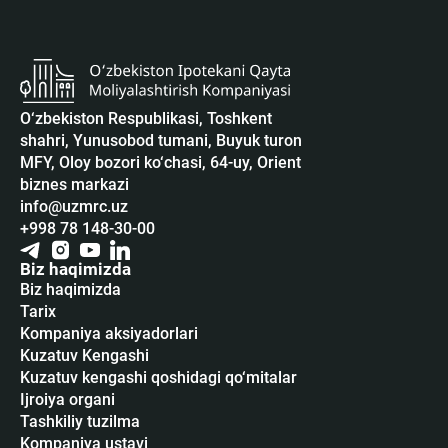
O‘zbekiston Respublikasi, Toshkent
shahri, Yunusobod tumani, Buyuk turon
MFY, Oloy bozori ko‘chasi, 64-uy, Orient
biznes markazi
info@uzmrc.uz
+998 78 148-30-00
Biz haqimizda
Biz haqimizda
Tarix
Kompaniya aksiyadorlari
Kuzatuv Kengashi
Kuzatuv kengashi qoshidagi qo‘mitalar
Ijroiya organi
Tashkiliy tuzilma
Kompaniya ustavi