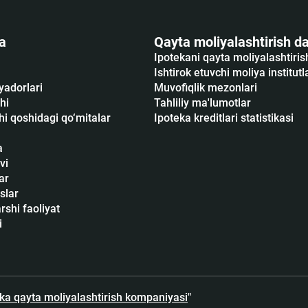
a
Qayta moliyalashtirish da
Ipotekani qayta moliyalashtiri
Ishtirok etuvchi moliya institutl
yadorlari
Muvofiqlik mezonlari
hi
Tahliliy ma'lumotlar
i qoshidagi qo‘mitalar
Ipoteka kreditlari statistikasi
a
vi
ar
slar
shi faoliyat
i
eka qayta moliyalashtirish kompaniyasi
"