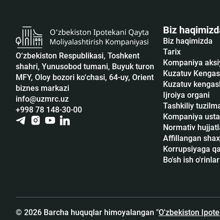
Biz haqimizd
Biz haqimizda
Tarix
O‘zbekiston Respublikasi, Toshkent
Kompaniya aksi
shahri, Yunusobod tumani, Buyuk turon
Kuzatuv Kengas
MFY, Oloy bozori ko‘chasi, 64-uy, Orient
Kuzatuv kengash
biznes markazi
Ijroiya organi
info@uzmrc.uz
Tashkiliy tuzilm
+998 78 148-30-00
Kompaniya usta
Normativ hujjatl
Affillangan shax
Korrupsiyaga qar
Bo'sh ish o'rinlar
© 2026 Barcha huquqlar himoyalangan "
O'zbekiston Ipot