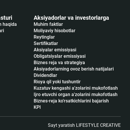
sturi
Aksiyadorlar va investorlarga
sh haqida
Muhim faktlar
ari
Moliyaviy hisobotlar
Reytinglar
Sertifikatlar
Аksiyalar emissiyasi
Obligatsiyalar emissiyasi
Biznes reja va strategiya
Aksiyadorlarning ovoz berish natijalari
Dividendlar
Rioya qil yoki tushuntir
Kuzatuv kengashi a'zolarini mukofotlash
Ijro etuvchi organ a'zolarini mukofotlash
Biznes-reja ko'rsatkichlarini bajarish
KPI
Sayt yaratish
LIFESTYLE CREATIVE