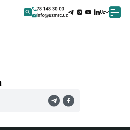
78 148-30-00
Uz
info@uzmrc.uz
a