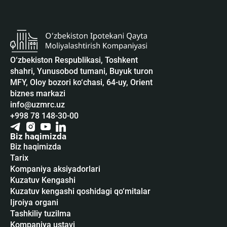
O‘zbekiston Respublikasi, Toshkent
shahri, Yunusobod tumani, Buyuk turon
MFY, Oloy bozori ko‘chasi, 64-uy, Orient
biznes markazi
info@uzmrc.uz
+998 78 148-30-00
Biz haqimizda
Biz haqimizda
Tarix
Kompaniya aksiyadorlari
Kuzatuv Kengashi
Kuzatuv kengashi qoshidagi qo‘mitalar
Ijroiya organi
Tashkiliy tuzilma
Kompaniya ustavi