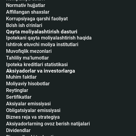
Normativ hujjatlar
Affillangan shaxslar
Korrupsiyaga qarshi faoliyat
Bo'sh ish o'rinlari
Qayta moliyalashtirish dasturi
Ipotekani qayta moliyalashtirish haqida
Ishtirok etuvchi moliya institutlari
Muvofiqlik mezonlari
Tahliliy ma'lumotlar
Ipoteka kreditlari statistikasi
Aksiyadorlar va investorlarga
Muhim faktlar
Moliyaviy hisobotlar
Reytinglar
Sertifikatlar
Аksiyalar emissiyasi
Obligatsiyalar emissiyasi
Biznes reja va strategiya
Aksiyadorlarning ovoz berish natijalari
Dividendlar