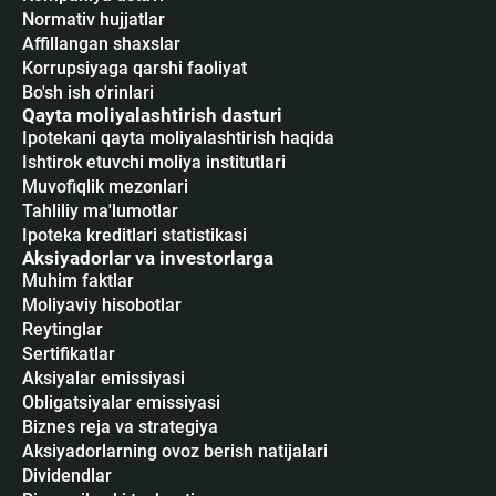
Normativ hujjatlar
Affillangan shaxslar
Korrupsiyaga qarshi faoliyat
Bo'sh ish o'rinlari
Qayta moliyalashtirish dasturi
Ipotekani qayta moliyalashtirish haqida
Ishtirok etuvchi moliya institutlari
Muvofiqlik mezonlari
Tahliliy ma'lumotlar
Ipoteka kreditlari statistikasi
Aksiyadorlar va investorlarga
Muhim faktlar
Moliyaviy hisobotlar
Reytinglar
Sertifikatlar
Аksiyalar emissiyasi
Obligatsiyalar emissiyasi
Biznes reja va strategiya
Aksiyadorlarning ovoz berish natijalari
Dividendlar