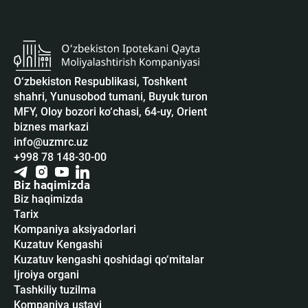
O‘zbekiston Respublikasi, Toshkent
shahri, Yunusobod tumani, Buyuk turon
MFY, Oloy bozori ko‘chasi, 64-uy, Orient
biznes markazi
info@uzmrc.uz
+998 78 148-30-00
Biz haqimizda
Biz haqimizda
Tarix
Kompaniya aksiyadorlari
Kuzatuv Kengashi
Kuzatuv kengashi qoshidagi qo‘mitalar
Ijroiya organi
Tashkiliy tuzilma
Kompaniya ustavi