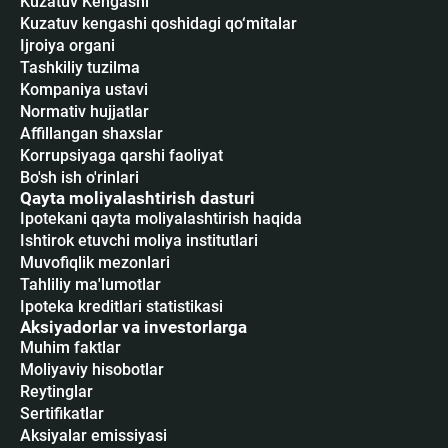
Kuzatuv Kengashi
Kuzatuv kengashi qoshidagi qo‘mitalar
Ijroiya organi
Tashkiliy tuzilma
Kompaniya ustavi
Normativ hujjatlar
Affillangan shaxslar
Korrupsiyaga qarshi faoliyat
Bo'sh ish o'rinlari
Qayta moliyalashtirish dasturi
Ipotekani qayta moliyalashtirish haqida
Ishtirok etuvchi moliya institutlari
Muvofiqlik mezonlari
Tahliliy ma'lumotlar
Ipoteka kreditlari statistikasi
Aksiyadorlar va investorlarga
Muhim faktlar
Moliyaviy hisobotlar
Reytinglar
Sertifikatlar
Аksiyalar emissiyasi