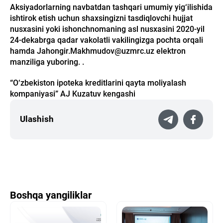
Aksiyadorlarning navbatdan tashqari umumiy yig‘ilishida
ishtirok etish uchun shaxsingizni tasdiqlovchi hujjat
nusxasini yoki ishonchnomaning asl nusxasini 2020-yil
24-dekabrga qadar vakolatli vakilingizga pochta orqali
hamda Jahongir.Makhmudov@uzmrc.uz elektron
manziliga yuboring. .
“O‘zbekiston ipoteka kreditlarini qayta moliyalash
kompaniyasi” AJ Kuzatuv kengashi
Ulashish
Boshqa yangiliklar