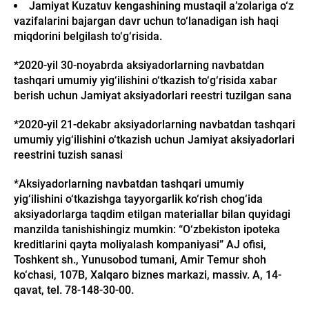
Jamiyat Kuzatuv kengashining mustaqil a’zolariga o‘z
vazifalarini bajargan davr uchun to‘lanadigan ish haqi
miqdorini belgilash to‘g‘risida.
*2020-yil 30-noyabrda aksiyadorlarning navbatdan
tashqari umumiy yig‘ilishini o‘tkazish to‘g‘risida xabar
berish uchun Jamiyat aksiyadorlari reestri tuzilgan sana
*2020-yil 21-dekabr aksiyadorlarning navbatdan tashqari
umumiy yig‘ilishini o‘tkazish uchun Jamiyat aksiyadorlari
reestrini tuzish sanasi
*Aksiyadorlarning navbatdan tashqari umumiy
yig‘ilishini o‘tkazishga tayyorgarlik ko‘rish chog‘ida
aksiyadorlarga taqdim etilgan materiallar bilan quyidagi
manzilda tanishishingiz mumkin: “O‘zbekiston ipoteka
kreditlarini qayta moliyalash kompaniyasi” AJ ofisi,
Toshkent sh., Yunusobod tumani, Amir Temur shoh
ko‘chasi, 107B, Xalqaro biznes markazi, massiv. A, 14-
qavat, tel. 78-148-30-00.