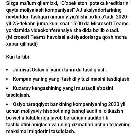
Sizga ma’lum qilamizki, “O‘zbekiston ipoteka kreditlarini
qayta moliyalash kompaniyasi” AJ aksiyadorlarining
navbatdan tashqari umumiy yig‘ilishi bo‘lib o‘tadi. 2020-
yil 25-dekabr, juma kuni soat 15:00 da Microsoft Teams
yordamida videokonferensiya shaklida bo‘lib o‘tadi.
(Microsoft Teams havolasi aktsiyadorlarga qo'shimcha
xabar qilinadi)
Kun tartibi
Jamiyat Ustavini yangi tahrirda tasdiqlash.
Kompaniyaning yangi tashkiliy tuzilmasini tasdiqlash.
Kuzatuv kengashining yangi mustaqil a'zosini
tasdiqlash.
Osiyo taraqqiyot bankining kompaniyaning 2020 yil
uchun moliyaviy hisobotining tashqi auditini o‘tkazish
bo‘yicha talablariga javob beradigan auditorlik
tashkilotini aniqlash va uning xizmatlari uchun to‘lovning
maksimal miqdorini tasdiqlash.