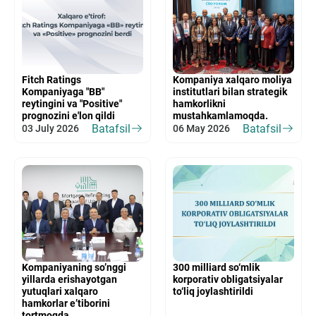
Fitch Ratings
Kompaniya xalqaro moliya
Kompaniyaga "BB"
institutlari bilan strategik
reytingini va "Positive"
hamkorlikni
prognozini e'lon qildi
mustahkamlamoqda.
Batafsil
Batafsil
03 July 2026
06 May 2026
Kompaniyaning so’nggi
300 milliard so‘mlik
yillarda erishayotgan
korporativ obligatsiyalar
yutuqlari xalqaro
to‘liq joylashtirildi
hamkorlar e’tiborini
tortmoqda.