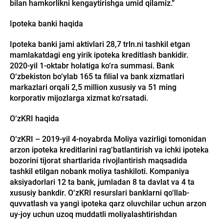
bilan hamkorlikni kengaytirishga umid qilamiz.”
Ipoteka banki haqida
Ipoteka banki jami aktivlari 28,7 trln.ni tashkil etgan
mamlakatdagi eng yirik ipoteka kreditlash bankidir.
2020-yil 1-oktabr holatiga ko‘ra summasi. Bank
O‘zbekiston bo‘ylab 165 ta filial va bank xizmatlari
markazlari orqali 2,5 million xususiy va 51 ming
korporativ mijozlarga xizmat ko‘rsatadi.
O‘zKRI haqida
O‘zKRI – 2019-yil 4-noyabrda Moliya vazirligi tomonidan
arzon ipoteka kreditlarini rag‘batlantirish va ichki ipoteka
bozorini tijorat shartlarida rivojlantirish maqsadida
tashkil etilgan nobank moliya tashkiloti. Kompaniya
aksiyadorlari 12 ta bank, jumladan 8 ta davlat va 4 ta
xususiy bankdir. O‘zKRI resurslari banklarni qo‘llab-
quvvatlash va yangi ipoteka qarz oluvchilar uchun arzon
uy-joy uchun uzoq muddatli moliyalashtirishdan