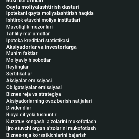
Bo'sh ish o'rinlari
Qayta moliyalashtirish dasturi
Ipotekani qayta moliyalashtirish haqida
Ishtirok etuvchi moliya institutlari
Muvofiqlik mezonlari
Tahliliy ma'lumotlar
Ipoteka kreditlari statistikasi
Aksiyadorlar va investorlarga
Muhim faktlar
Moliyaviy hisobotlar
Reytinglar
Sertifikatlar
Аksiyalar emissiyasi
Obligatsiyalar emissiyasi
Biznes reja va strategiya
Aksiyadorlarning ovoz berish natijalari
Dividendlar
Rioya qil yoki tushuntir
Kuzatuv kengashi a'zolarini mukofotlash
Ijro etuvchi organ a'zolarini mukofotlash
Biznes-reja ko'rsatkichlarini bajarish