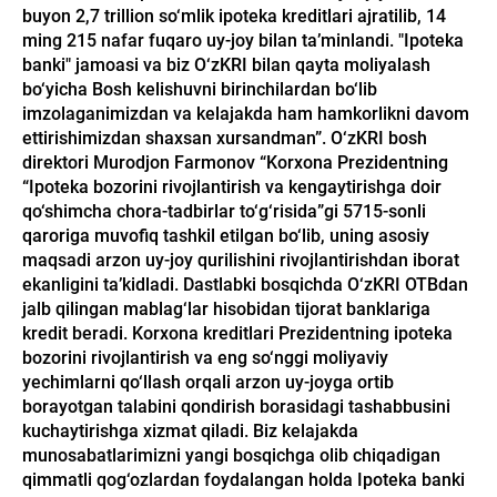
buyon 2,7 trillion so‘mlik ipoteka kreditlari ajratilib, 14
ming 215 nafar fuqaro uy-joy bilan ta’minlandi. "Ipoteka
banki" jamoasi va biz O‘zKRI bilan qayta moliyalash
bo‘yicha Bosh kelishuvni birinchilardan bo‘lib
imzolaganimizdan va kelajakda ham hamkorlikni davom
ettirishimizdan shaxsan xursandman”. O‘zKRI bosh
direktori Murodjon Farmonov “Korxona Prezidentning
“Ipoteka bozorini rivojlantirish va kengaytirishga doir
qo‘shimcha chora-tadbirlar to‘g‘risida”gi 5715-sonli
qaroriga muvofiq tashkil etilgan bo‘lib, uning asosiy
maqsadi arzon uy-joy qurilishini rivojlantirishdan iborat
ekanligini ta’kidladi. Dastlabki bosqichda O‘zKRI OTBdan
jalb qilingan mablag‘lar hisobidan tijorat banklariga
kredit beradi. Korxona kreditlari Prezidentning ipoteka
bozorini rivojlantirish va eng so‘nggi moliyaviy
yechimlarni qo‘llash orqali arzon uy-joyga ortib
borayotgan talabini qondirish borasidagi tashabbusini
kuchaytirishga xizmat qiladi. Biz kelajakda
munosabatlarimizni yangi bosqichga olib chiqadigan
qimmatli qog‘ozlardan foydalangan holda Ipoteka banki