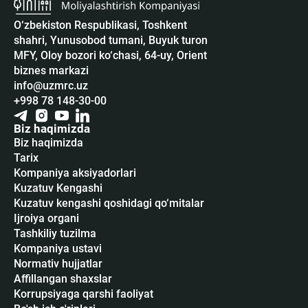
O‘zbekiston Respublikasi, Toshkent
shahri, Yunusobod tumani, Buyuk turon
MFY, Oloy bozori ko‘chasi, 64-uy, Orient
biznes markazi
info@uzmrc.uz
+998 78 148-30-00
Biz haqimizda
Biz haqimizda
Tarix
Kompaniya aksiyadorlari
Kuzatuv Kengashi
Kuzatuv kengashi qoshidagi qo‘mitalar
Ijroiya organi
Tashkiliy tuzilma
Kompaniya ustavi
Normativ hujjatlar
Affillangan shaxslar
Korrupsiyaga qarshi faoliyat