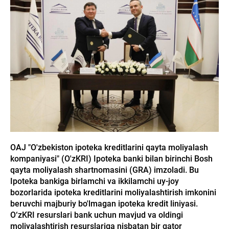
OAJ "O'zbekiston ipoteka kreditlarini qayta moliyalash
kompaniyasi" (O'zKRI) Ipoteka banki bilan birinchi Bosh
qayta moliyalash shartnomasini (GRA) imzoladi. Bu
Ipoteka bankiga birlamchi va ikkilamchi uy-joy
bozorlarida ipoteka kreditlarini moliyalashtirish imkonini
beruvchi majburiy bo'lmagan ipoteka kredit liniyasi.
O‘zKRI resurslari bank uchun mavjud va oldingi
moliyalashtirish resurslariga nisbatan bir qator