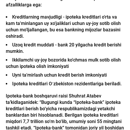
afzalliklarga ega:
Kreditlarning mavjudligi - ipoteka kreditlari o'rta va
kam ta'minlangan uy xo'jaliklari uchun uy-joy sotib olish
uchun mo'ljallangan, bu esa bankning mijozlar bazasini
oshiradi.
Uzoq kredit muddati - bank 20 yilgacha kredit berishi
mumkin.
Ikkilamchi uy-joy bozorida ko'chmas mulk sotib olish
uchun ipoteka olish imkoniyati
Uyni ta'mirlash uchun kredit berish imkoniyati
Ipoteka kreditlari Oʻzbekiston rezidentlariga beriladi.
Ipoteka-bank boshqaruvi raisi Shuhrat Atabev
ta’kidlaganidek: “Bugungi kunda “Ipoteka-bank” ipoteka
kreditlari berish bo‘yicha respublikamizdagi yetakchi
banklardan biri hisoblanadi. Berilgan ipoteka kreditlari
miqdori 7,7 trillion so‘m bo‘lib, umumiy soni 55 mingtani
tashkil etadi. “Ipoteka-bank” tomonidan joriy yil boshidan