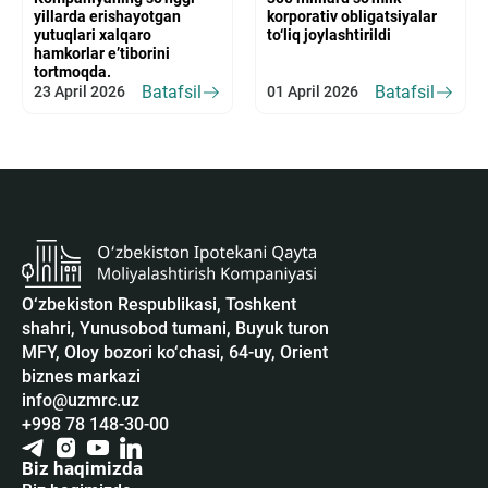
yillarda erishayotgan
korporativ obligatsiyalar
yutuqlari xalqaro
to‘liq joylashtirildi
hamkorlar e’tiborini
tortmoqda.
Batafsil
Batafsil
23 April 2026
01 April 2026
O‘zbekiston Respublikasi, Toshkent
shahri, Yunusobod tumani, Buyuk turon
MFY, Oloy bozori ko‘chasi, 64-uy, Orient
biznes markazi
info@uzmrc.uz
+998 78 148-30-00
Biz haqimizda