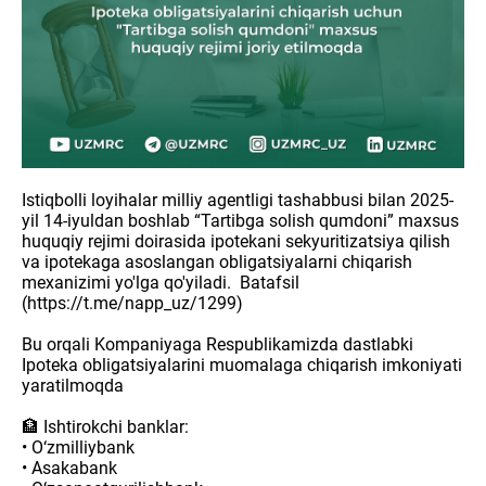
Istiqbolli loyihalar milliy agentligi tashabbusi bilan 2025-
yil 14-iyuldan boshlab “Tartibga solish qumdoni” maxsus
huquqiy rejimi doirasida ipotekani sekyuritizatsiya qilish
va ipotekaga asoslangan obligatsiyalarni chiqarish
mexanizimi yo'lga qo'yiladi. Batafsil
(https://t.me/napp_uz/1299)
Bu orqali Kompaniyaga Respublikamizda dastlabki
Ipoteka obligatsiyalarini muomalaga chiqarish imkoniyati
yaratilmoqda
🏦 Ishtirokchi banklar:
• O‘zmilliybank
• Asakabank