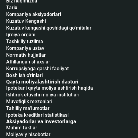
Biz haqimizda
Tarix
Kompaniya aksiyadorlari
Kuzatuv Kengashi
Kuzatuv kengashi qoshidagi qo‘mitalar
Ijroiya organi
Tashkiliy tuzilma
Kompaniya ustavi
Normativ hujjatlar
Affillangan shaxslar
Korrupsiyaga qarshi faoliyat
Bo'sh ish o'rinlari
Qayta moliyalashtirish dasturi
Ipotekani qayta moliyalashtirish haqida
Ishtirok etuvchi moliya institutlari
Muvofiqlik mezonlari
Tahliliy ma'lumotlar
Ipoteka kreditlari statistikasi
Aksiyadorlar va investorlarga
Muhim faktlar
Moliyaviy hisobotlar