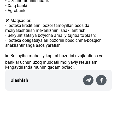
• O‘zsanoatqurilishbank
• Xalq banki
• Agrobank
🎯 Maqsadlar:
• Ipoteka kreditlarini bozor tamoyillari asosida
moliyalashtirish mexanizmini shakllantirish;
• Sekyuritizatsiya boʼyicha amaliy tajriba toʼplash;
• Ipoteka obligatsiyalari bozorini bosqichma-bosqich
shakllantirishga asos yaratish;
📊 Bu loyiha mahalliy kapital bozorini rivojlantirish va
banklar uchun uzoq muddatli moliyaviy resurslarni
kengaytirishda muhim qadam bo‘ladi.
Ulashish