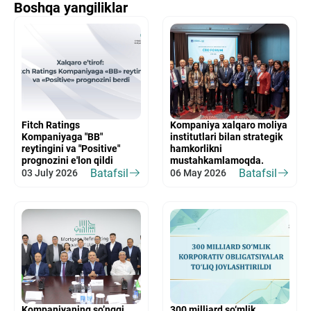
Boshqa yangiliklar
Fitch Ratings
Kompaniya xalqaro moliya
Kompaniyaga "BB"
institutlari bilan strategik
reytingini va "Positive"
hamkorlikni
prognozini e'lon qildi
mustahkamlamoqda.
Batafsil
Batafsil
03 July 2026
06 May 2026
Kompaniyaning so’nggi
300 milliard so‘mlik