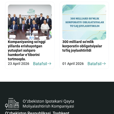
Kompaniyaning so’nggi
300 milliard so‘mlik
yillarda erishayotgan
korporativ obligatsiyalar
yutuqlari xalqaro
to‘liq joylashtirildi
hamkorlar e’tiborini
tortmoqda.
Batafsil
Batafsil
23 April 2026
01 April 2026
O‘zbekiston Respublikasi, Toshkent