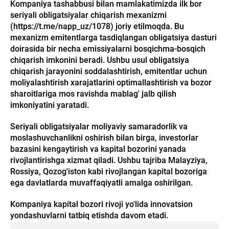
Kompaniya tashabbusi bilan mamlakatimizda ilk bor
seriyali obligatsiyalar chiqarish mexanizmi
(https://t.me/napp_uz/1078) joriy etilmoqda. Bu
mexanizm emitentlarga tasdiqlangan obligatsiya dasturi
doirasida bir necha emissiyalarni bosqichma-bosqich
chiqarish imkonini beradi. Ushbu usul obligatsiya
chiqarish jarayonini soddalashtirish, emitentlar uchun
moliyalashtirish xarajatlarini optimallashtirish va bozor
sharoitlariga mos ravishda mablag' jalb qilish
imkoniyatini yaratadi.
Seriyali obligatsiyalar moliyaviy samaradorlik va
moslashuvchanlikni oshirish bilan birga, investorlar
bazasini kengaytirish va kapital bozorini yanada
rivojlantirishga xizmat qiladi. Ushbu tajriba Malayziya,
Rossiya, Qozog'iston kabi rivojlangan kapital bozoriga
ega davlatlarda muvaffaqiyatli amalga oshirilgan.
Kompaniya kapital bozori rivoji yo'lida innovatsion
yondashuvlarni tatbiq etishda davom etadi.