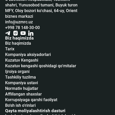
shahri, Yunusobod tumani, Buyuk turon
MFY, Oloy bozori ko‘chasi, 64-uy, Orient
biznes markazi
info@uzmrc.uz
+998 78 148-30-00
Biz haqimizda
Biz haqimizda
Tarix
Kompaniya aksiyadorlari
Kuzatuv Kengashi
Kuzatuv kengashi qoshidagi qo‘mitalar
Ijroiya organi
Tashkiliy tuzilma
Kompaniya ustavi
Normativ hujjatlar
Affillangan shaxslar
Korrupsiyaga qarshi faoliyat
Bo'sh ish o'rinlari
Qayta moliyalashtirish dasturi