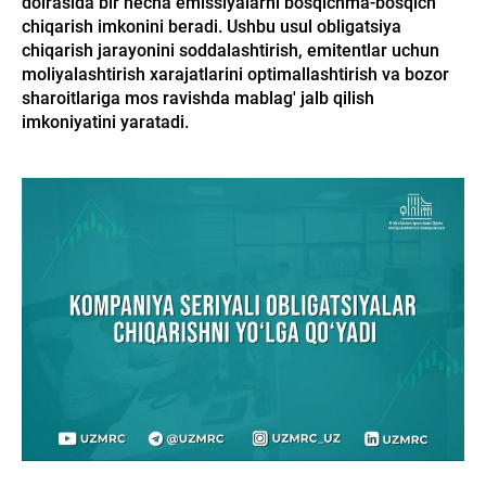
doirasida bir necha emissiyalarni bosqichma-bosqich
chiqarish imkonini beradi. Ushbu usul obligatsiya
chiqarish jarayonini soddalashtirish, emitentlar uchun
moliyalashtirish xarajatlarini optimallashtirish va bozor
sharoitlariga mos ravishda mablag' jalb qilish
imkoniyatini yaratadi.