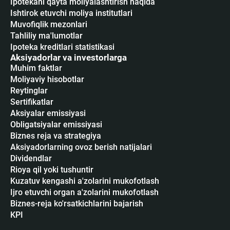
Ipotekani qayta moliyalashtirish haqida
Ishtirok etuvchi moliya institutlari
Muvofiqlik mezonlari
Tahliliy ma'lumotlar
Ipoteka kreditlari statistikasi
Aksiyadorlar va investorlarga
Muhim faktlar
Moliyaviy hisobotlar
Reytinglar
Sertifikatlar
Аksiyalar emissiyasi
Obligatsiyalar emissiyasi
Biznes reja va strategiya
Aksiyadorlarning ovoz berish natijalari
Dividendlar
Rioya qil yoki tushuntir
Kuzatuv kengashi a'zolarini mukofotlash
Ijro etuvchi organ a'zolarini mukofotlash
Biznes-reja ko'rsatkichlarini bajarish
KPI