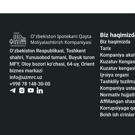
Biz haqimizd
Biz haqimizda
Tarix
O‘zbekiston Respublikasi, Toshkent
Kompaniya aksi
shahri, Yunusobod tumani, Buyuk turon
Kuzatuv Kengas
MFY, Oloy bozori ko‘chasi, 64-uy, Orient
Kuzatuv kengash
biznes markazi
Ijroiya organi
info@uzmrc.uz
Tashkiliy tuzilm
+998 78 148-30-00
Kompaniya usta
Normativ hujjatl
Affillangan shax
Korrupsiyaga qar
Bo'sh ish o'rinlar