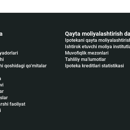
a
Qayta moliyalashtirish da
Ipotekani qayta moliyalashtiri
Ishtirok etuvchi moliya institutl
yadorlari
Muvofiqlik mezonlari
hi
Tahliliy ma'lumotlar
i qoshidagi qo‘mitalar
Ipoteka kreditlari statistikasi
a
vi
ar
slar
shi faoliyat
i