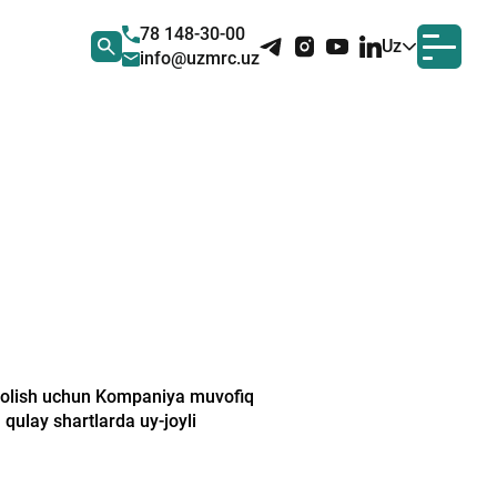
78 148-30-00
Uz
info@uzmrc.uz
b olish uchun Kompaniya muvofiq
 qulay shartlarda uy-joyli