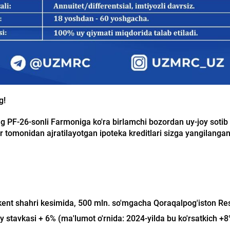
g!
ng PF-26-sonli Farmoniga ko'ra birlamchi bozordan uy-joy soti
r tomonidan ajratilayotgan ipoteka kreditlari sizga yangilangan
ent shahri kesimida, 500 mln. so'mgacha Qoraqalpog'iston Resp
 stavkasi + 6% (ma'lumot o'rnida: 2024-yilda bu ko'rsatkich +8%