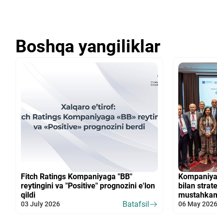
Boshqa yangiliklar
Fitch Ratings Kompaniyaga "BB"
Kompaniya x
reytingini va "Positive" prognozini e'lon
bilan strat
qildi
mustahka
Batafsil
03 July 2026
06 May 202