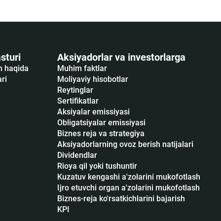
sturi
Aksiyadorlar va investorlarga
sh haqida
Muhim faktlar
ari
Moliyaviy hisobotlar
Reytinglar
Sertifikatlar
Аksiyalar emissiyasi
Obligatsiyalar emissiyasi
Biznes reja va strategiya
Aksiyadorlarning ovoz berish natijalari
Dividendlar
Rioya qil yoki tushuntir
Kuzatuv kengashi a'zolarini mukofotlash
Ijro etuvchi organ a'zolarini mukofotlash
Biznes-reja ko'rsatkichlarini bajarish
KPI