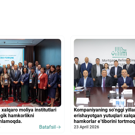
alqaro moliya institutlari
Kompaniyaning so’nggi yilla
egik hamkorlikni
erishayotgan yutuqlari xalq
mlamoqda.
hamkorlar e’tiborini tortmo
Batafsil
6
23 April 2026