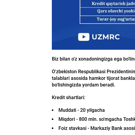
Biz bilan o'z xonadoningizga ega bo'lin
O'zbekiston Respublikasi Prezidentini
talablari asosida hamkor tijorat bankla
bo'lishingizda yordam beradi.
Kredit shartlari:
Muddati - 20 yilgacha
Miqdori - 800 mln. so'mgacha Toshk
Foiz stavkasi - Markaziy Bank asosiy