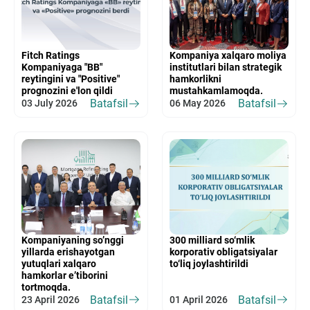
Fitch Ratings
Kompaniya xalqaro moliya
Kompaniyaga "BB"
institutlari bilan strategik
reytingini va "Positive"
hamkorlikni
prognozini e'lon qildi
mustahkamlamoqda.
Batafsil
Batafsil
03 July 2026
06 May 2026
Kompaniyaning so’nggi
300 milliard so‘mlik
yillarda erishayotgan
korporativ obligatsiyalar
yutuqlari xalqaro
to‘liq joylashtirildi
hamkorlar e’tiborini
tortmoqda.
Batafsil
Batafsil
23 April 2026
01 April 2026