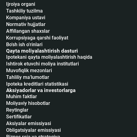
Ijroiya organi
Tashkiliy tuzilma
Kompaniya ustavi
Normativ hujjatlar
Affillangan shaxslar
Korrupsiyaga qarshi faoliyat
Bo'sh ish o'rinlari
Qayta moliyalashtirish dasturi
Ipotekani qayta moliyalashtirish haqida
Ishtirok etuvchi moliya institutlari
Muvofiqlik mezonlari
Tahliliy ma'lumotlar
Ipoteka kreditlari statistikasi
Aksiyadorlar va investorlarga
Muhim faktlar
Moliyaviy hisobotlar
Reytinglar
Sertifikatlar
Аksiyalar emissiyasi
Obligatsiyalar emissiyasi
Biznes reja va strategiya