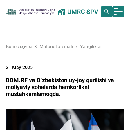
Бош саҳифа
Matbuot xizmati
Yangiliklar
21 May 2025
DOM.RF va O‘zbekiston uy-joy qurilishi va
moliyaviy sohalarda hamkorlikni
mustahkamlamoqda.