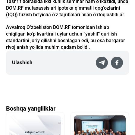
Tashrif doirasida ikki kunlik seminar ham o‘tkazildi, unda
DOM.RF mutaxassislari ipoteka qimmatli qog‘ozlarini
(IQQ) tuzish bo‘yicha o‘z tajribalari bilan o‘rtoqlashdilar.
Avvalroq O‘zbekiston DOM.RF tomonidan ishlab
chiqilgan ko‘p kvartirali uylar uchun “yashil” qurilish
standartini joriy qilishni boshlagan edi, bu esa barqaror
rivojlanish yo‘lida muhim qadam bo‘ldi.
Ulashish
Boshqa yangiliklar