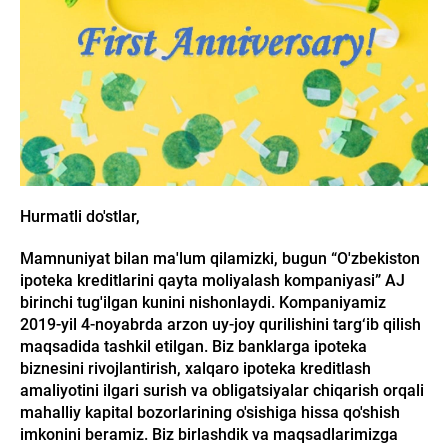
Hurmatli do'stlar,
Mamnuniyat bilan ma'lum qilamizki, bugun “O'zbekiston
ipoteka kreditlarini qayta moliyalash kompaniyasi” AJ
birinchi tug'ilgan kunini nishonlaydi. Kompaniyamiz
2019-yil 4-noyabrda arzon uy-joy qurilishini targ‘ib qilish
maqsadida tashkil etilgan. Biz banklarga ipoteka
biznesini rivojlantirish, xalqaro ipoteka kreditlash
amaliyotini ilgari surish va obligatsiyalar chiqarish orqali
mahalliy kapital bozorlarining o'sishiga hissa qo'shish
imkonini beramiz. Biz birlashdik va maqsadlarimizga