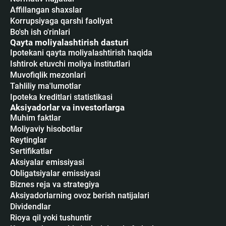
Affillangan shaxslar
Korrupsiyaga qarshi faoliyat
Bo'sh ish o'rinlari
Qayta moliyalashtirish dasturi
Ipotekani qayta moliyalashtirish haqida
Ishtirok etuvchi moliya institutlari
Muvofiqlik mezonlari
Tahliliy ma'lumotlar
Ipoteka kreditlari statistikasi
Aksiyadorlar va investorlarga
Muhim faktlar
Moliyaviy hisobotlar
Reytinglar
Sertifikatlar
Аksiyalar emissiyasi
Obligatsiyalar emissiyasi
Biznes reja va strategiya
Aksiyadorlarning ovoz berish natijalari
Dividendlar
Rioya qil yoki tushuntir