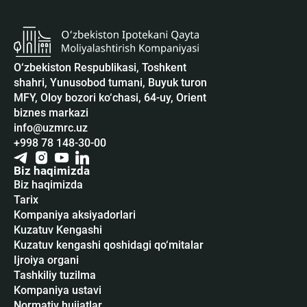
O‘zbekiston Respublikasi, Toshkent
shahri, Yunusobod tumani, Buyuk turon
MFY, Oloy bozori ko‘chasi, 64-uy, Orient
biznes markazi
info@uzmrc.uz
+998 78 148-30-00
Biz haqimizda
Biz haqimizda
Tarix
Kompaniya aksiyadorlari
Kuzatuv Kengashi
Kuzatuv kengashi qoshidagi qo‘mitalar
Ijroiya organi
Tashkiliy tuzilma
Kompaniya ustavi
Normativ hujjatlar