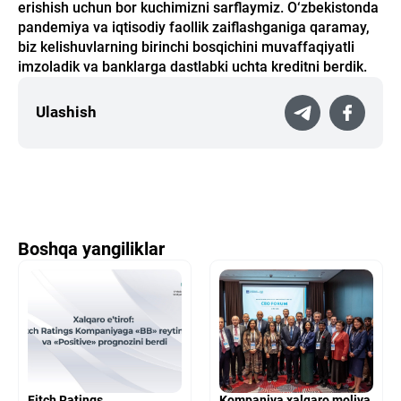
erishish uchun bor kuchimizni sarflaymiz. O‘zbekistonda
pandemiya va iqtisodiy faollik zaiflashganiga qaramay,
biz kelishuvlarning birinchi bosqichini muvaffaqiyatli
imzoladik va banklarga dastlabki uchta kreditni berdik.
Ulashish
Boshqa yangiliklar
Fitch Ratings
Kompaniya xalqaro moliya