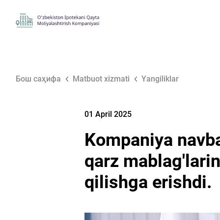
Бош саҳифа
Matbuot xizmati
Yangiliklar
01 April 2025
Kompaniya navbatd
qarz mablag'lari
qilishga erishdi.