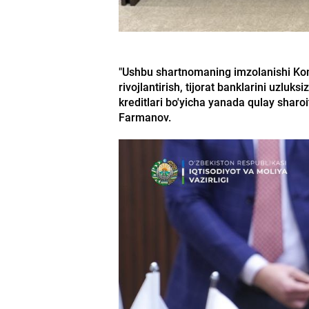
"Ushbu shartnomaning imzolanishi Kom
rivojlantirish, tijorat banklarini uzluk
kreditlari bo'yicha yanada qulay shar
Farmanov.