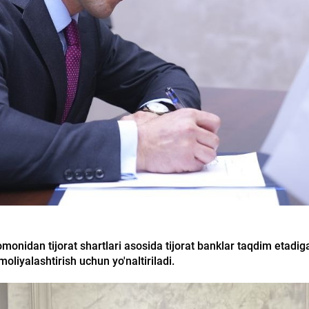
onidan tijorat shartlari asosida tijorat banklar taqdim etadigan
oliyalashtirish uchun yo'naltiriladi.