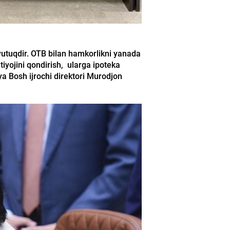
utuqdir. OTB bilan hamkorlikni yanada
htiyojini qondirish, ularga ipoteka
a Bosh ijrochi direktori Murodjon