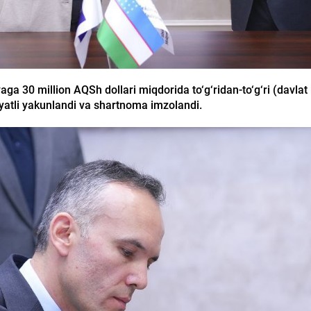
 30 million AQSh dollari miqdorida to‘g‘ridan-to‘g‘ri (davlat k
yatli yakunlandi va shartnoma imzolandi.