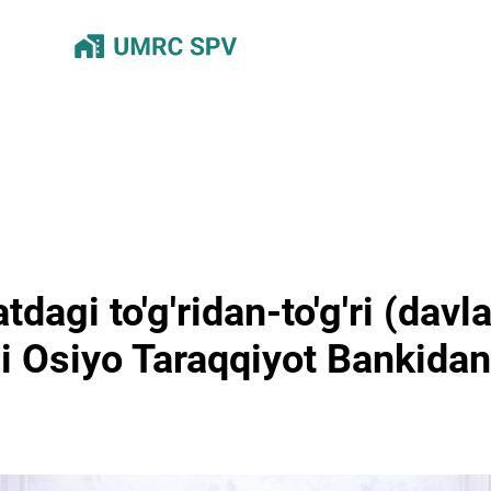
agi to'g'ridan-to'g'ri (davla
ni Osiyo Taraqqiyot Bankidan