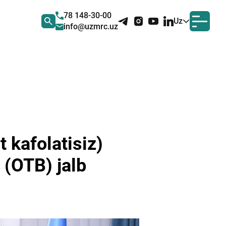
78 148-30-00
Uz
info@uzmrc.uz
t kafolatisiz)
 (OTB) jalb