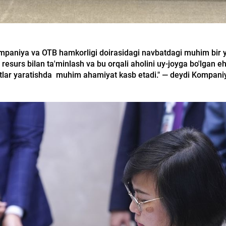
paniya va OTB hamkorligi doirasidagi navbatdagi muhim bir y
siz resurs bilan ta'minlash va bu orqali aholini uy-joyga bo'lgan e
oitlar yaratishda muhim ahamiyat kasb etadi." — deydi Kompaniy