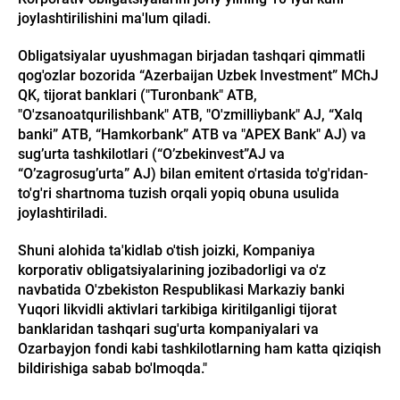
joylashtirilishini ma'lum qiladi.
Obligatsiyalar uyushmagan birjadan tashqari qimmatli
qog'ozlar bozorida “Azerbaijan Uzbek Investment” MChJ
QK, tijorat banklari ("Turonbank" ATB,
"O'zsanoatqurilishbank" ATB, "O'zmilliybank" AJ, “Xalq
banki” ATB, “Hamkorbank” ATB va "APEX Bank" AJ) va
sug’urta tashkilotlari (“O’zbekinvest”AJ va
“O’zagrosug’urta” AJ) bilan emitent o'rtasida to'g'ridan-
to'g'ri shartnoma tuzish orqali yopiq obuna usulida
joylashtiriladi.
Shuni alohida ta'kidlab o'tish joizki, Kompaniya
korporativ obligatsiyalarining jozibadorligi va o'z
navbatida O'zbekiston Respublikasi Markaziy banki
Yuqori likvidli aktivlari tarkibiga kiritilganligi tijorat
banklaridan tashqari sug'urta kompaniyalari va
Ozarbayjon fondi kabi tashkilotlarning ham katta qiziqish
bildirishiga sabab bo'lmoqda."