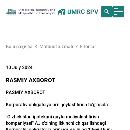
Бош саҳифа
Matbuot xizmati
E`lonlar
10 July 2024
RASMIY AXBOROT
RASMIY AXBOROT
Korporativ obligatsiyalarni joylashtirish to'g'risida:
"O‘zbekiston ipotekani qayta moliyalashtirish
kompaniyasi" AJ o'zining ikkinchi chiqarilishdagi
Korporativ obligatsiyalarini joriy yilning 10-iyul kuni