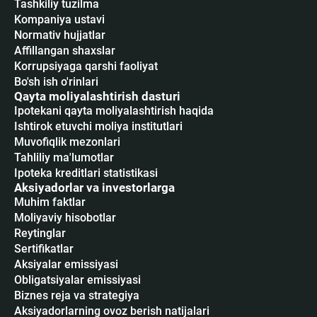
Tashkiliy tuzilma
Kompaniya ustavi
Normativ hujjatlar
Affillangan shaxslar
Korrupsiyaga qarshi faoliyat
Bo'sh ish o'rinlari
Qayta moliyalashtirish dasturi
Ipotekani qayta moliyalashtirish haqida
Ishtirok etuvchi moliya institutlari
Muvofiqlik mezonlari
Tahliliy ma'lumotlar
Ipoteka kreditlari statistikasi
Aksiyadorlar va investorlarga
Muhim faktlar
Moliyaviy hisobotlar
Reytinglar
Sertifikatlar
Аksiyalar emissiyasi
Obligatsiyalar emissiyasi
Biznes reja va strategiya
Aksiyadorlarning ovoz berish natijalari