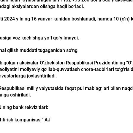
dagi aksiyalardan olishga haqli boʻladi.
i 2024 yilning 16 yanvar kunidan boshlanadi, hamda 10 (o‘n) ka
siga voz kechishga yoʻl qoʻyilmaydi.
al qilish muddati tugaganidan so‘ng
b qolgan aksiyalar O‘zbekiston Respublikasi Prezidentining “O‘
liyatini moliyaviy qo‘llab-quvvatlash chora-tadbirlari to‘g‘risi
nvestorlarga joylashtiriladi.
Respublikasi milliy valyutasida faqat pul mablagʻlari bilan naq
lga oshiriladi.
ning bank rekvizitlari:
shtirish kompaniyasi” АJ