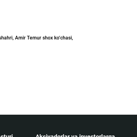
shahri, Amir Temur shox ko‘chasi,
sturi
Aksiyadorlar va investorlarga