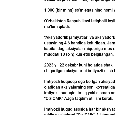
1 000 (bir ming) sо‘m egasining nomi y
O‘zbekiston Respublikasi Istiqbolli loy
ma’lum qiladi.
“Aksiyadorlik jamiyatlari va aksiyador
ustavining 4.6 bandida keltirilgan. Ja
kapitalidagi aksiyalar miqdoriga mos r
muddati 10 (o‘n) kun etib belgilangan.
2023 yil 22 dekabr kuni holatiga shakl
chiqarilgan aksiyalarini imtiyozli olish
Imtiyozli huquqqa ega boʻlgan aksiyador
oladigan aksiyalarning soni koʻrsatilg
imtiyozli huquqini toʻliq yoki qisman 
“O’zIQMK” AJga taqdim etilishi kerak.
Imtiyozli huquq asosida har bir aksiyad
oddiy aksiyalarni “O’zIQMK” AJ tomonid