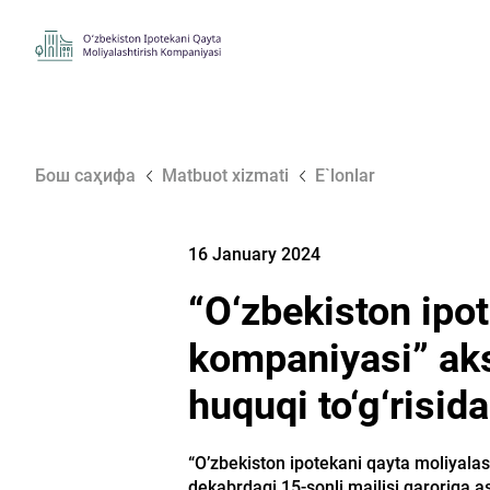
Бош саҳифа
Matbuot xizmati
E`lonlar
16 January 2024
“O‘zbekiston ipot
kompaniyasi” aksi
huquqi to‘g‘risid
“O’zbekiston ipotekani qayta moliyala
dekabrdagi 15-sonli majlisi qaroriga 