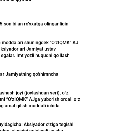
5-son bilan ro’yxatga olinganligini
5-36 moddalari shuningdek “O’zIQMK” AJ
aksiyadorlari Jamiyat ustav
egalar. Imtiyozli huquqni qo‘llash
rlar Jamiyatning qo’shimncha
ashash joyi (joylashgan yeri), oʻzi
atni “O’zIQMK” AJga yuborish orqali oʻz
ng amal qilish muddati ichida
uyidagicha: Aksiyador o‘ziga tegishli
rdagi ulushini aniqlaydi va shu