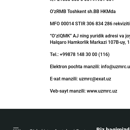
O’zRMB Toshkent sh.BB HKMda
MFO 00014 STIR 306 834 286 rekviziti b
“O‘zIQMK” AJ ning yuridik adresi va j
Halqaro Hamkorlik Markazi 107B-uy, 
Tel.: +99878 148 30 00 (116)
Elektron pochta manzili: info@uzmrc.
E-xat manzili: uzmrc@exat.uz
Veb-sayt manzili: www.uzmrc.uz
Biz haqimizd