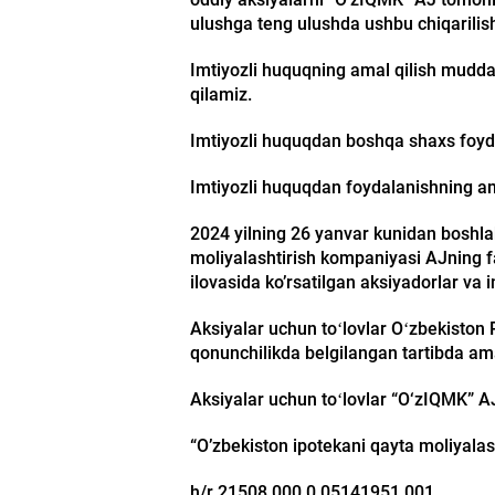
ulushga teng ulushda ushbu chiqarilish
Imtiyozli huquqning amal qilish muddat
qilamiz.
Imtiyozli huquqdan boshqa shaxs foyda
Imtiyozli huquqdan foydalanishning am
2024 yilning 26 yanvar kunidan boshla
moliyalashtirish kompaniyasi AJning fao
ilovasida ko’rsatilgan aksiyadorlar va i
Aksiyalar uchun toʻlovlar Oʻzbekiston 
qonunchilikda belgilangan tartibda ama
Aksiyalar uchun toʻlovlar “O‘zIQMK” AJ 
“O’zbekiston ipotekani qayta moliyala
h/r 21508 000 0 05141951 001