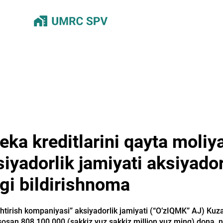
eka kreditlarini qayta moliy
yadorlik jamiyati aksiyador
agi bildirishnoma
shtirish kompaniyasi” aksiyadorlik jamiyati (“O’zIQMK” AJ) Kuz
asosan 808 100 000 (sakkiz yuz sakkiz million yuz ming) dona, 