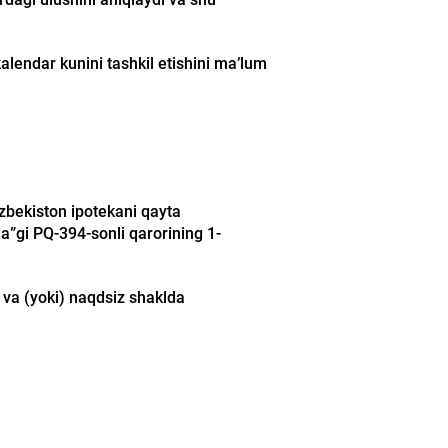
lendar kunini tashkil etishini ma’lum
zbekiston ipotekani qayta
da”gi PQ-394-sonli qarorining 1-
d va (yoki) naqdsiz shaklda