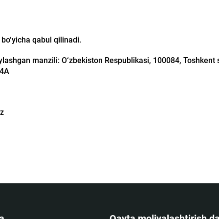
o‘yicha qabul qilinadi.
oylashgan manzili: O‘zbekiston Respublikasi, 100084, Toshkent 
14A
uz
a
Qayta moliyalashtirish da