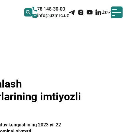
78 148-30-00
Uz
info@uzmrc.uz
alash
larining imtiyozli
atuv kengashining 2023 yil 22
nominal qiymati