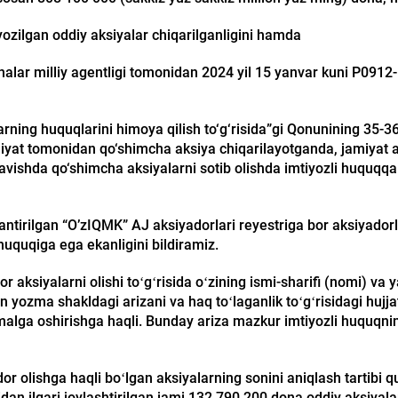
ozilgan oddiy aksiyalar chiqarilganligini hamda
ihalar milliy agentligi tomonidan 2024 yil 15 yanvar kuni P0912-
larning huquqlarini himoya qilish to‘g‘risida”gi Qonunining 3
miyat tomonidan qo‘shimcha aksiya chiqarilayotganda, jamiyat 
avishda qo‘shimcha aksiyalarni sotib olishda imtiyozli huquqqa 
lantirilgan “O’zIQMK” AJ aksiyadorlari reyestriga bor aksiyado
 huquqiga ega ekanligini bildiramiz.
 aksiyalarni olishi toʻgʻrisida oʻzining ismi-sharifi (nomi) va y
an yozma shakldagi arizani va haq toʻlaganlik toʻgʻrisidagi hujj
amalga oshirishga haqli. Bunday ariza mazkur imtiyozli huquqni
or olishga haqli boʻlgan aksiyalarning sonini aniqlash tartibi q
an ilgari joylashtirilgan jami 132 790 200 dona oddiy aksiyala