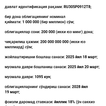
давлат идентификация рақами:
RU30
5
P0912T
8
;
бир дона облигациянинг номинал
қиймати:
1 000 000
(бир миллион) сўм;
облигациялар сони:
20
0 000
(икки юз минг) дона;
чиқарилиш ҳажми:
20
0 000 000 000
(икки юз
миллиард) сўм;
жойлаштиришни бошлаш санаси:
202
5
йил
18 март
;
муомала даври бошланиш санаси:
202
5
йил
20
март
;
муомала даври:
1095
кун
;
облигацияларнинг сўндириш санаси:
202
8
йил
19
март
;
фоизли даромад ставкаси:
йиллик 1
8
%
(ўн саккиз