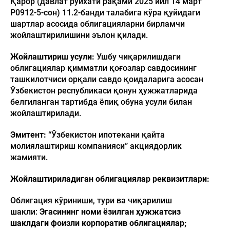
Қарор (давлат рўйхати рақами 2025 йил 14 март
P0912-5-сон)
11.2-банди талабига кўра қуйидаги
шартлар асосида облигацияларни бирламчи
жойлаштирилишини эълон қилади.
Жойлаштириш усули:
Ушбу чиқарилишдаги
облигациялар қимматли қоғозлар савдосининг
ташкилотчиси орқали савдо қоидаларига асосан
Ўзбекистон республикаси қонун ҳужжатларида
белгиланган тартибда ёпиқ обуна усули билан
жойлаштирилади.
Эмитент:
“Ўзбекистон ипотекани қайта
молиялаштириш компанияси” акциядорлик
жамияти.
Жойлаштириладиган облигациялар реквизитлари:
Облигация кўриниши, тури ва чиқарилиш
шакли:
Эгасининг номи ёзилган ҳужжатсиз
шаклдаги фоизли корпоратив облигациялар;