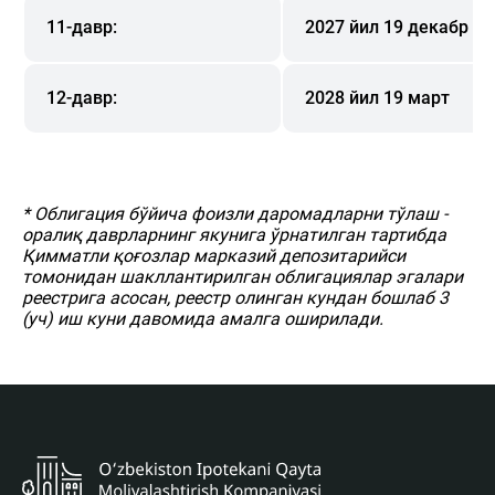
11-давр:
2027 йил 19 декабр
12-давр:
2028 йил 19 март
* Облигация бўйича фоизли даромадларни тўлаш -
оралиқ даврларнинг якунига ўрнатилган тартибда
Қимматли қоғозлар марказий депозитарийси
томонидан шакллантирилган облигациялар эгалари
реестрига асосан, реестр олинган кундан бошлаб 3
(уч) иш куни давомида амалга оширилади.