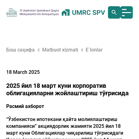
Бош саҳифа
Matbuot xizmati
E`lonlar
18 March 2025
2025 йил 18 март куни корпоратив
облигацияларни жойлаштириш тўғрисида
Расмий ахборот
“Ўзбекистон ипотекани қайта молиялаштириш
компанияси” акциядорлик жамияти 2025 йил 18
март куни Облигациялар чиқарилиш тўғрисидаги