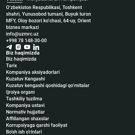
O‘zbekiston Respublikasi, Toshkent
shahri, Yunusobod tumani, Buyuk turon
MFY, Oloy bozori ko‘chasi, 64-uy, Orient
biznes markazi
info@uzmrc.uz
+998 78 148-30-00
Biz haqimizda
Biz haqimizda
Tarix
Kompaniya aksiyadorlari
Kuzatuv Kengashi
Kuzatuv kengashi qoshidagi qo‘mitalar
Ijroiya organi
Tashkiliy tuzilma
Kompaniya ustavi
Normativ hujjatlar
Affillangan shaxslar
Korrupsiyaga qarshi faoliyat
Bo'sh ish o'rinlari