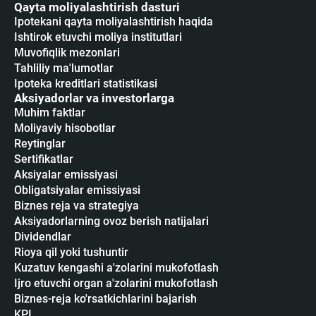
Qayta moliyalashtirish dasturi
Ipotekani qayta moliyalashtirish haqida
Ishtirok etuvchi moliya institutlari
Muvofiqlik mezonlari
Tahliliy ma'lumotlar
Ipoteka kreditlari statistikasi
Aksiyadorlar va investorlarga
Muhim faktlar
Moliyaviy hisobotlar
Reytinglar
Sertifikatlar
Аksiyalar emissiyasi
Obligatsiyalar emissiyasi
Biznes reja va strategiya
Aksiyadorlarning ovoz berish natijalari
Dividendlar
Rioya qil yoki tushuntir
Kuzatuv kengashi a'zolarini mukofotlash
Ijro etuvchi organ a'zolarini mukofotlash
Biznes-reja ko'rsatkichlarini bajarish
KPI