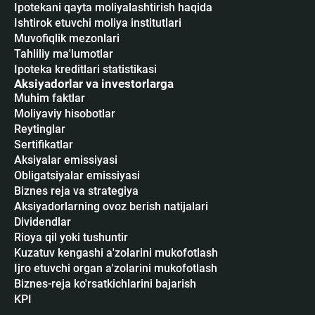
Ipotekani qayta moliyalashtirish haqida
Ishtirok etuvchi moliya institutlari
Muvofiqlik mezonlari
Tahliliy ma'lumotlar
Ipoteka kreditlari statistikasi
Aksiyadorlar va investorlarga
Muhim faktlar
Moliyaviy hisobotlar
Reytinglar
Sertifikatlar
Аksiyalar emissiyasi
Obligatsiyalar emissiyasi
Biznes reja va strategiya
Aksiyadorlarning ovoz berish natijalari
Dividendlar
Rioya qil yoki tushuntir
Kuzatuv kengashi a'zolarini mukofotlash
Ijro etuvchi organ a'zolarini mukofotlash
Biznes-reja ko'rsatkichlarini bajarish
KPI