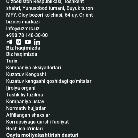
O‘zbekiston Respublikasi, Toshkent
shahri, Yunusobod tumani, Buyuk turon
MFY, Oloy bozori ko‘chasi, 64-uy, Orient
biznes markazi
info@uzmrc.uz
+998 78 148-30-00
Biz haqimizda
Biz haqimizda
Tarix
Kompaniya aksiyadorlari
Kuzatuv Kengashi
Kuzatuv kengashi qoshidagi qo‘mitalar
Ijroiya organi
Tashkiliy tuzilma
Kompaniya ustavi
Normativ hujjatlar
Affillangan shaxslar
Korrupsiyaga qarshi faoliyat
Bo'sh ish o'rinlari
Qayta moliyalashtirish dasturi