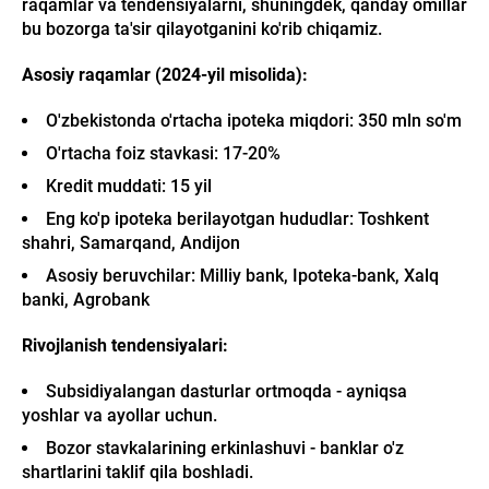
raqamlar va tendensiyalarni, shuningdek, qanday omillar
bu bozorga ta'sir qilayotganini ko'rib chiqamiz.
Asosiy raqamlar (2024-yil misolida):
O'zbekistonda o'rtacha ipoteka miqdori: 350 mln so'm
O'rtacha foiz stavkasi: 17-20%
Kredit muddati: 15 yil
Eng ko'p ipoteka berilayotgan hududlar: Toshkent
shahri, Samarqand, Andijon
Asosiy beruvchilar: Milliy bank, Ipoteka-bank, Xalq
banki, Agrobank
Rivojlanish tendensiyalari:
Subsidiyalangan dasturlar ortmoqda - ayniqsa
yoshlar va ayollar uchun.
Bozor stavkalarining erkinlashuvi - banklar o'z
shartlarini taklif qila boshladi.