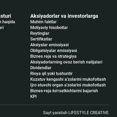
sturi
Aksiyadorlar va investorlarga
sh haqida
Muhim faktlar
ari
Moliyaviy hisobotlar
Reytinglar
Sertifikatlar
Аksiyalar emissiyasi
Obligatsiyalar emissiyasi
Biznes reja va strategiya
Aksiyadorlarning ovoz berish natijalari
Dividendlar
Rioya qil yoki tushuntir
Kuzatuv kengashi a'zolarini mukofotlash
Ijro etuvchi organ a'zolarini mukofotlash
Biznes-reja ko'rsatkichlarini bajarish
KPI
Sayt yaratish
LIFESTYLE CREATIVE