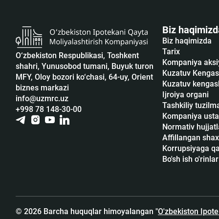
Biz haqimizd
Biz haqimizda
Tarix
O‘zbekiston Respublikasi, Toshkent
Kompaniya aksi
shahri, Yunusobod tumani, Buyuk turon
Kuzatuv Kengas
MFY, Oloy bozori ko‘chasi, 64-uy, Orient
Kuzatuv kengash
biznes markazi
Ijroiya organi
info@uzmrc.uz
Tashkiliy tuzilm
+998 78 148-30-00
Kompaniya usta
Normativ hujjatl
Affillangan shax
Korrupsiyaga qar
Bo'sh ish o'rinlar
© 2026 Barcha huquqlar himoyalangan "
O'zbekiston Ipot