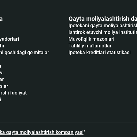
a
Qayta moliyalashtirish da
Ipotekani qayta moliyalashtiri
Ishtirok etuvchi moliya institutl
yadorlari
Muvofiqlik mezonlari
hi
Tahliliy ma'lumotlar
i qoshidagi qo‘mitalar
Ipoteka kreditlari statistikasi
a
vi
ar
slar
shi faoliyat
i
eka qayta moliyalashtirish kompaniyasi
"