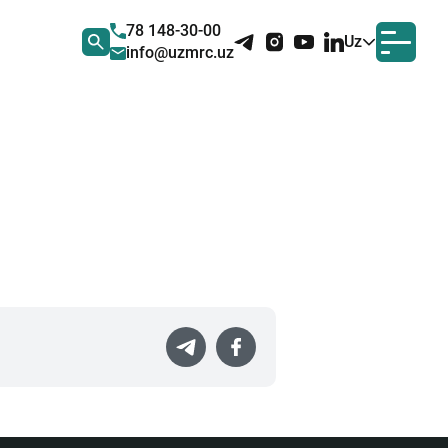
78 148-30-00
Uz
info@uzmrc.uz