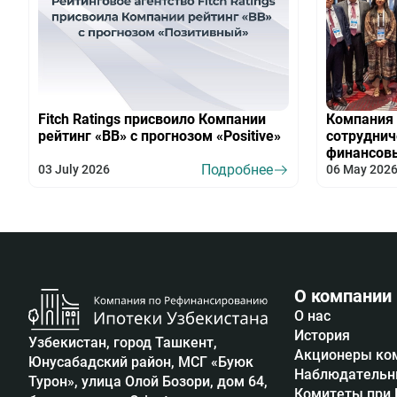
Fitch Ratings присвоило Компании
Компания 
рейтинг «BB» с прогнозом «Positive»
сотрудни
финансов
Подробнее
03 July 2026
06 May 202
О компании
О нас
История
Узбекистан, город Ташкент,
Акционеры ко
Юнусабадский район, МСГ «Буюк
Наблюдательн
Турон», улица Олой Бозори, дом 64,
Комитеты при