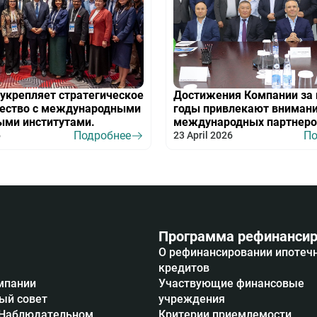
укрепляет стратегическое
Достижения Компании за 
чество с международными
годы привлекают вниман
ыми институтами.
международных партнеро
Подробнее
По
6
23 April 2026
Программа рефинансир
О рефинансировании ипотеч
кредитов
мпании
Участвующие финансовые
ый совет
учреждения
 Наблюдательном
Критерии приемлемости