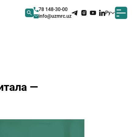
78 148-30-00
Ру
info@uzmrc.uz
итала —