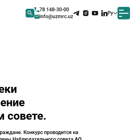
78 148-30-00
Ру
info@uzmrc.uz
еки
чение
 совете.
граждане. Конкурс проводится на
члены Наблюдательного совета
АО