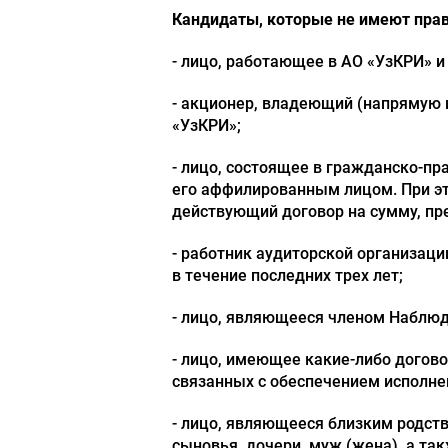
Кандидаты, которые не имеют прав
- лицо, работающее в АО «УзКРИ» и
- акционер, владеющий (напрямую 
«УзКРИ»;
- лицо, состоящее в гражданско-п
его аффилированным лицом. При э
действующий договор на сумму, пр
- работник аудиторской организац
в течение последних трех лет;
- лицо, являющееся членом Наблюд
- лицо, имеющее какие-либо догов
связанных с обеспечением исполне
- лицо, являющееся близким родств
сыновья, дочери, муж (жена), а та