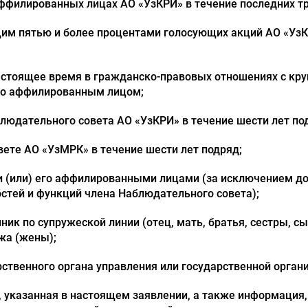
 аффилированных лицах АО «УзКРИ» в течение последних тр
им пятью и более процентами голосующих акций АО «УзКР
в настоящее время в гражданско-правовых отношениях с к
его аффилированным лицом;
аблюдательного совета АО «УзКРИ» в течение шести лет по
вете АО «УзМРК» в течение шести лет подряд;
 и (или) его аффилированными лицами (за исключением до
стей и функций члена Наблюдательного совета);
ник по супружеской линии (отец, мать, братья, сестры, с
ужа (жены);
рственного органа управления или государственной орган
 указанная в настоящем заявлении, а также информация