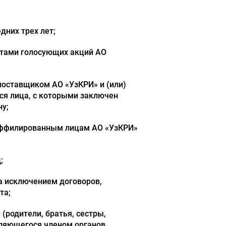
дних трех лет;
нтами голосующих акций АО
поставщиком АО «УзКРИ» и (или)
я лица, с которыми заключен
у;
) аффилированным лицам АО «УзКРИ»
;
а исключением договоров,
та;
(родители, братья, сестры,
являющегося членом органов