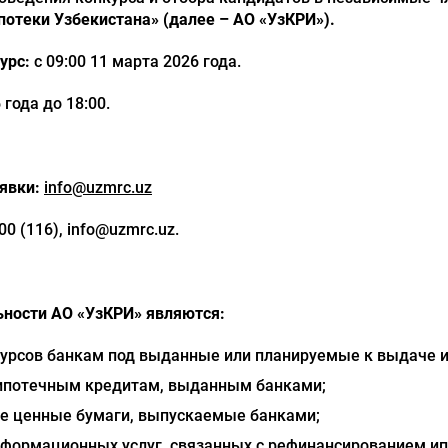
отеки Узбекистана» (далее – АО «УзКРИ»).
урс:
с 09:00 11 марта 2026 года.
 года до 18:00.
явки:
info@uzmrc.uz
00 (116), info@uzmrc.uz.
ности АО «УзКРИ» являются:
урсов банкам под выданные или планируемые к выдаче 
 ипотечным кредитам, выданным банками;
е ценные бумаги, выпускаемые банками;
нформационных услуг, связанных с рефинансированием ип