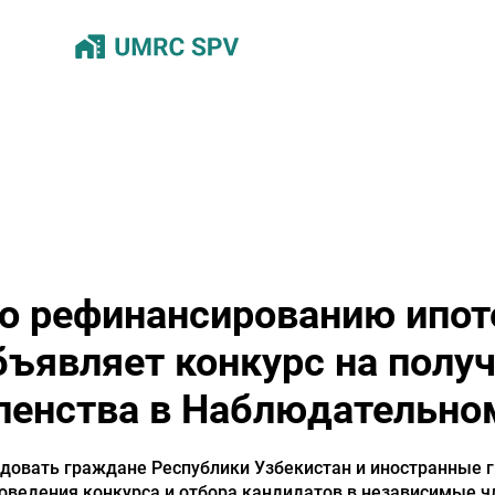
о рефинансированию ипот
бъявляет конкурс на полу
ленства в Наблюдательном
ндовать граждане Республики Узбекистан и иностранные 
оведения конкурса и отбора кандидатов в независимые 