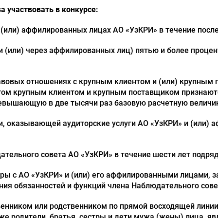
а участвовать в конкурсе:
 (или) аффилированных лицах АО «УзКРИ» в течение после
и (или) через аффилированных лиц) пятью и более проце
равовых отношениях с крупным клиентом и (или) крупным 
том крупным клиентом и крупным поставщиком признаютс
евышающую в две тысячи раз базовую расчетную величин
ии, оказывающей аудиторские услуги АО «УзКРИ» и (или
ательного совета АО «УзКРИ» в течение шести лет подряд
оры с АО «УзКРИ» и (или) его аффилированными лицами, з
ния обязанностей и функций члена Наблюдательного сове
енником или родственником по прямой восходящей линии 
кже родители, братья, сестры и дети мужа (жены) лица, 